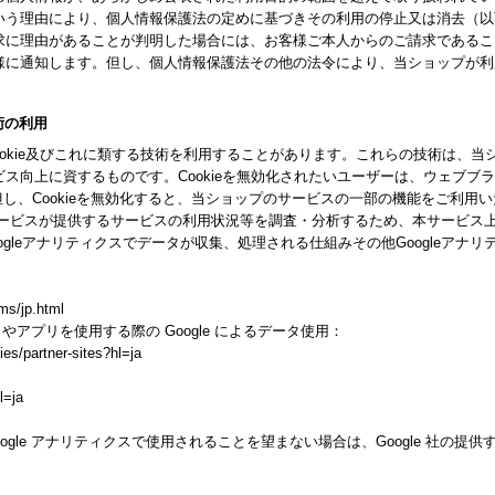
いう理由により、個人情報保護法の定めに基づきその利用の停止又は消去（以
求に理由があることが判明した場合には、お客様ご本人からのご請求であるこ
様に通知します。但し、個人情報保護法その他の法令により、当ショップが利
技術の利用
ookie及びこれに類する技術を利用することがあります。これらの技術は、
ス向上に資するものです。Cookieを無効化されたいユーザーは、ウェブブ
。但し、Cookieを無効化すると、当ショップのサービスの一部の機能をご利用
スが提供するサービスの利用状況等を調査・分析するため、本サービス上に Goog
gleアナリティクスでデータが収集、処理される仕組みその他Googleアナ
ms/jp.html
トやアプリを使用する際の Google によるデータ使用：
ies/partner-sites?hl=ja
l=ja
gle アナリティクスで使用されることを望まない場合は、Google 社の提供する