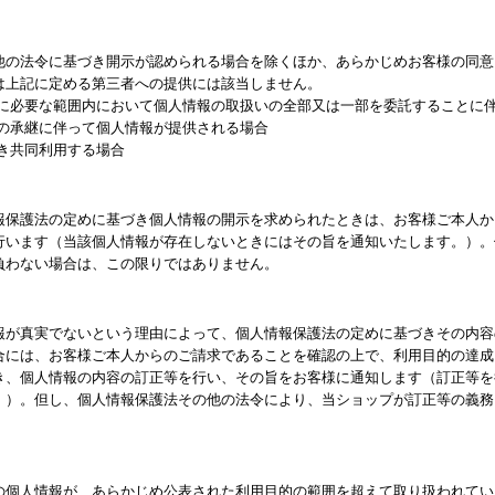
他の法令に基づき開示が認められる場合を除くほか、あらかじめお客様の同意
は上記に定める第三者への提供には該当しません。
成に必要な範囲内において個人情報の取扱いの全部又は一部を委託することに
業の承継に伴って個人情報が提供される場合
き共同利用する場合
報保護法の定めに基づき個人情報の開示を求められたときは、お客様ご本人か
行います（当該個人情報が存在しないときにはその旨を通知いたします。）。
負わない場合は、この限りではありません。
報が真実でないという理由によって、個人情報保護法の定めに基づきその内容
合には、お客様ご本人からのご請求であることを確認の上で、利用目的の達成
き、個人情報の内容の訂正等を行い、その旨をお客様に通知します（訂正等を
。）。但し、個人情報保護法その他の法令により、当ショップが訂正等の義務
の個人情報が、あらかじめ公表された利用目的の範囲を超えて取り扱われてい