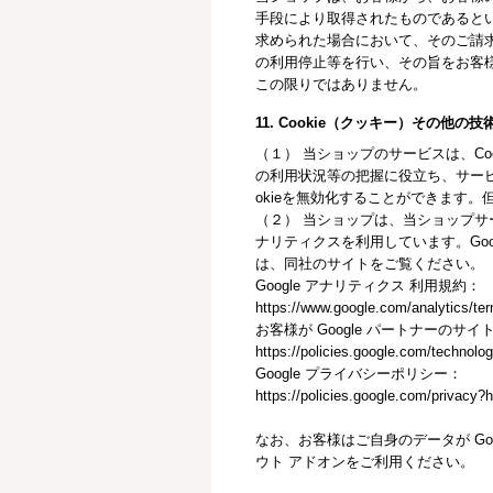
手段により取得されたものであると
求められた場合において、そのご請
の利用停止等を行い、その旨をお客
この限りではありません。
11. Cookie（クッキー）その他の
（１） 当ショップのサービスは、C
の利用状況等の把握に役立ち、サービ
okieを無効化することができます
（２） 当ショップは、当ショップサービ
ナリティクスを利用しています。Goo
は、同社のサイトをご覧ください。
Google アナリティクス 利用規約：
https://www.google.com/analytics/ter
お客様が Google パートナーのサイ
https://policies.google.com/technolog
Google プライバシーポリシー：
https://policies.google.com/privacy?h
なお、お客様はご自身のデータが Goo
ウト アドオンをご利用ください。