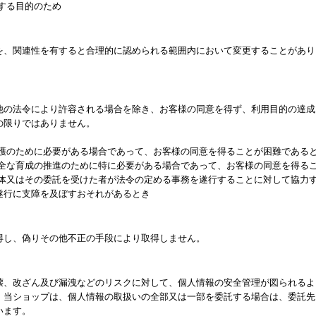
する目的のため
を、関連性を有すると合理的に認められる範囲内において変更することがあり
他の法令により許容される場合を除き、お客様の同意を得ず、利用目的の達成
の限りではありません。
保護のために必要がある場合であって、お客様の同意を得ることが困難である
健全な育成の推進のために特に必要がある場合であって、お客様の同意を得る
団体又はその委託を受けた者が法令の定める事務を遂行することに対して協力
遂行に支障を及ぼすおそれがあるとき
得し、偽りその他不正の手段により取得しません。
壊、改ざん及び漏洩などのリスクに対して、個人情報の安全管理が図られるよ
、当ショップは、個人情報の取扱いの全部又は一部を委託する場合は、委託先
います。