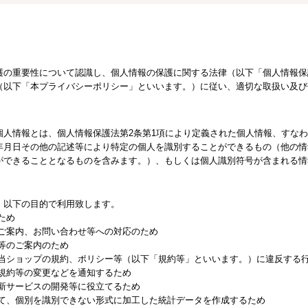
護の重要性について認識し、個人情報の保護に関する法律（以下「個人情報保
（以下「本プライバシーポリシー」といいます。）に従い、適切な取扱い及び
個人情報とは、個人情報保護法第2条第1項により定義された個人情報、すな
年月日その他の記述等により特定の個人を識別することができるもの（他の情
ができることとなるものを含みます。）、もしくは個人識別符号が含まれる情
、以下の目的で利用致します。
ため
るご案内、お問い合わせ等への対応のため
等のご案内のため
る当ショップの規約、ポリシー等（以下「規約等」といいます。）に違反する
る規約等の変更などを通知するため
、新サービスの開発等に役立てるため
して、個別を識別できない形式に加工した統計データを作成するため