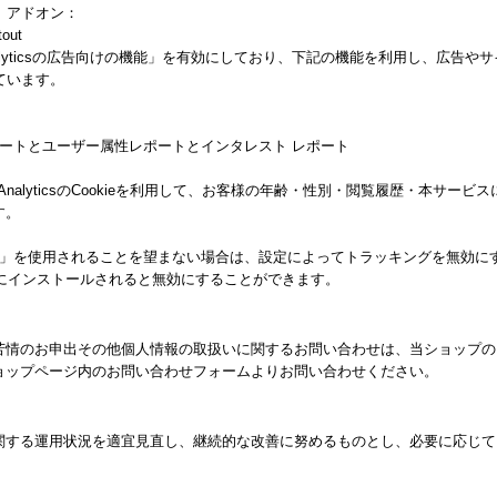
ト アドオン：
tout
alyticsの広告向けの機能」を有効にしており、下記の機能を利用し、広告やサイト改善の
しています。
ー属性レポートとユーザー属性レポートとインタレスト レポート
 AnalyticsのCookieを利用して、お客様の年齢・性別・閲覧履歴・本サ
す。
向けの機能」を使用されることを望まない場合は、設定によってトラッキングを無効にすること
ザにインストールされると無効にすることができます。
苦情のお申出その他個人情報の取扱いに関するお問い合わせは、当ショップの
ョップページ内のお問い合わせフォームよりお問い合わせください。
関する運用状況を適宜見直し、継続的な改善に努めるものとし、必要に応じて